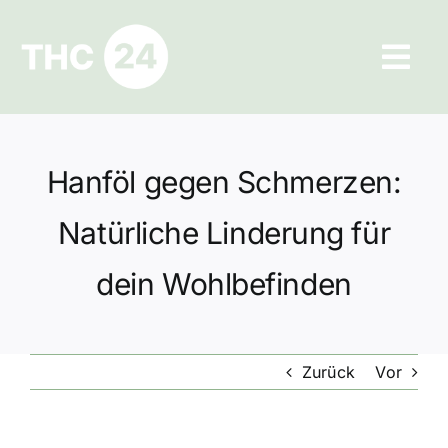
Zum
Inhalt
Tog
springen
Navi
Ratgeber
Hanföl gegen Schmerzen:
Hilfe und Kontakt
Natürliche Linderung für
Datenschutz
dein Wohlbefinden
Impressum
Zurück
Vor