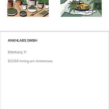
men
Regelung:
Samen
:
Was Sie über
kaufen: Alles
Cannabis und
was Sie
e
Autofahren
wissen sollten
wissen
müssen
ANKHLABS GMBH
Billerberg 11
82266 Inning am Ammersee