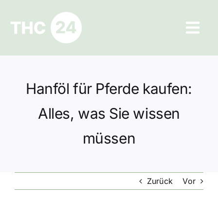
Zum
Inhalt
Tog
springen
Navi
Ratgeber
Hanföl für Pferde kaufen:
Hilfe und Kontakt
Alles, was Sie wissen
Datenschutz
müssen
Impressum
Zurück
Vor