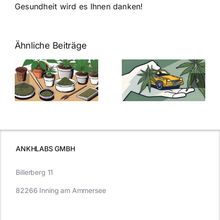
Gesundheit wird es Ihnen danken!
Ähnliche Beiträge
Neue THC-
Grenzwert-
Cannabis
men
Regelung:
Samen
:
Was Sie über
kaufen: Alles
Cannabis und
was Sie
e
Autofahren
wissen sollten
wissen
müssen
ANKHLABS GMBH
Billerberg 11
82266 Inning am Ammersee