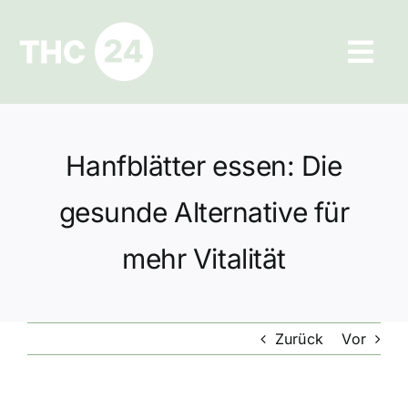
Zum
Inhalt
Tog
springen
Navi
Ratgeber
Hanfblätter essen: Die
Hilfe und Kontakt
gesunde Alternative für
Datenschutz
mehr Vitalität
Impressum
Zurück
Vor