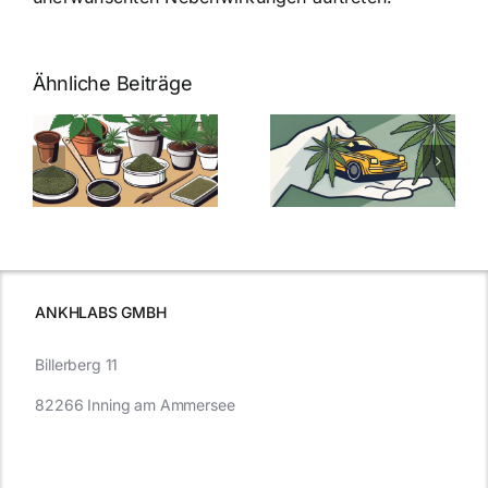
Ähnliche Beiträge
Neue THC-
Grenzwert-
Cannabis
men
Regelung:
Samen
:
Was Sie über
kaufen: Alles
Cannabis und
was Sie
e
Autofahren
wissen sollten
wissen
müssen
ANKHLABS GMBH
Billerberg 11
82266 Inning am Ammersee