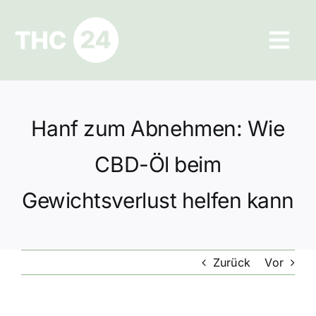
Zum
Inhalt
Tog
springen
Navi
Ratgeber
Hanf zum Abnehmen: Wie
Hilfe und Kontakt
CBD-Öl beim
Datenschutz
Gewichtsverlust helfen kann
Impressum
Zurück
Vor