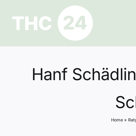
Zum
Inhalt
springen
Hanf Schädlin
Sc
Home
»
Rat