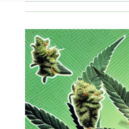
Zeige
grösseres
Bild