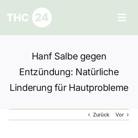
Zum
Inhalt
Tog
springen
Navi
Ratgeber
Hanf Salbe gegen
Hilfe und Kontakt
Entzündung: Natürliche
Datenschutz
Linderung für Hautprobleme
Impressum
Zurück
Vor