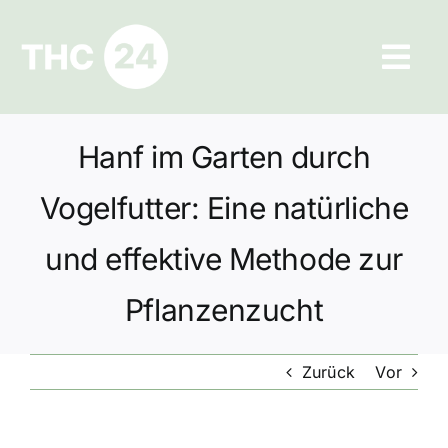
Zum
Inhalt
Tog
springen
Navi
Ratgeber
Hanf im Garten durch
Hilfe und Kontakt
Vogelfutter: Eine natürliche
Datenschutz
und effektive Methode zur
Pflanzenzucht
Impressum
Zurück
Vor