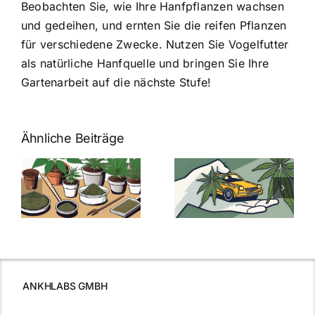
Beobachten Sie, wie Ihre Hanfpflanzen wachsen
und gedeihen, und ernten Sie die reifen Pflanzen
für verschiedene Zwecke. Nutzen Sie Vogelfutter
als natürliche Hanfquelle und bringen Sie Ihre
Gartenarbeit auf die nächste Stufe!
Ähnliche Beiträge
Neue THC-
Grenzwert-
Cannabis
men
Regelung:
Samen
:
Was Sie über
kaufen: Alles
Cannabis und
was Sie
e
Autofahren
wissen sollten
wissen
müssen
ANKHLABS GMBH