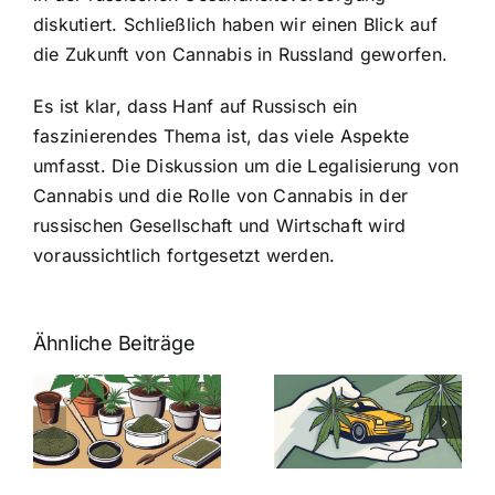
diskutiert. Schließlich haben wir einen Blick auf
die Zukunft von Cannabis in Russland geworfen.
Es ist klar, dass Hanf auf Russisch ein
faszinierendes Thema ist, das viele Aspekte
umfasst. Die Diskussion um die Legalisierung von
Cannabis und die Rolle von Cannabis in der
russischen Gesellschaft und Wirtschaft wird
voraussichtlich fortgesetzt werden.
Ähnliche Beiträge
Neue THC-
Grenzwert-
Cannabis
men
Regelung:
Samen
:
Was Sie über
kaufen: Alles
Cannabis und
was Sie
e
Autofahren