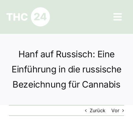
Zum
Inhalt
Tog
springen
Navi
Ratgeber
Hanf auf Russisch: Eine
Hilfe und Kontakt
Einführung in die russische
Datenschutz
Bezeichnung für Cannabis
Impressum
Zurück
Vor