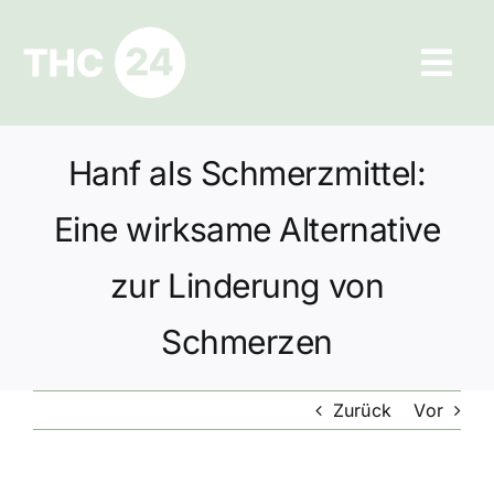
Zum
Inhalt
Tog
springen
Navi
Ratgeber
Hanf als Schmerzmittel:
Hilfe und Kontakt
Eine wirksame Alternative
Datenschutz
zur Linderung von
Schmerzen
Impressum
Zurück
Vor