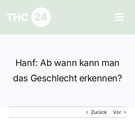
Zum
Inhalt
Tog
springen
Navi
Ratgeber
Hilfe und Kontakt
Hanf: Ab wann kann man
Datenschutz
das Geschlecht erkennen?
Impressum
Zurück
Vor