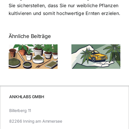
Sie sicherstellen, dass Sie nur weibliche Pflanzen
kultivieren und somit hochwertige Ernten erzielen.
Ähnliche Beiträge
Neue THC-
Grenzwert-
Cannabis
men
Regelung:
Samen
:
Was Sie über
kaufen: Alles
Cannabis und
was Sie
e
Autofahren
wissen sollten
wissen
müssen
ANKHLABS GMBH
Billerberg 11
82266 Inning am Ammersee