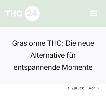
Zum
Inhalt
Tog
springen
Navi
Ratgeber
Gras ohne THC: Die neue
Hilfe und Kontakt
Alternative für
Datenschutz
entspannende Momente
Impressum
Zurück
Vor