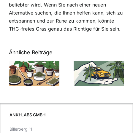
beliebter wird. Wenn Sie nach einer neuen
Alternative suchen, die Ihnen helfen kann, sich zu
entspannen und zur Ruhe zu kommen, könnte
THC-freies Gras genau das Richtige für Sie sein.
Ähnliche Beiträge
Neue THC-
Grenzwert-
Cannabis
men
Regelung:
Samen
:
Was Sie über
kaufen: Alles
Cannabis und
was Sie
e
Autofahren
wissen sollten
wissen
müssen
ANKHLABS GMBH
Billerberg 11