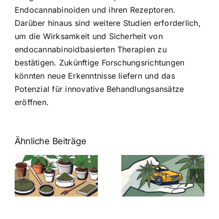
Endocannabinoiden und ihren Rezeptoren.
Darüber hinaus sind weitere Studien erforderlich,
um die Wirksamkeit und Sicherheit von
endocannabinoidbasierten Therapien zu
bestätigen. Zukünftige Forschungsrichtungen
könnten neue Erkenntnisse liefern und das
Potenzial für innovative Behandlungsansätze
eröffnen.
Ähnliche Beiträge
Neue THC-
Grenzwert-
Cannabis
men
Regelung:
Samen
:
Was Sie über
kaufen: Alles
Cannabis und
was Sie
e
Autofahren
wissen sollten
wissen