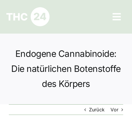
Zum
Inhalt
Tog
springen
Navi
Ratgeber
Endogene Cannabinoide:
Hilfe und Kontakt
Die natürlichen Botenstoffe
Datenschutz
des Körpers
Impressum
Zurück
Vor