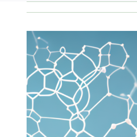
Zeige
grösseres
Bild