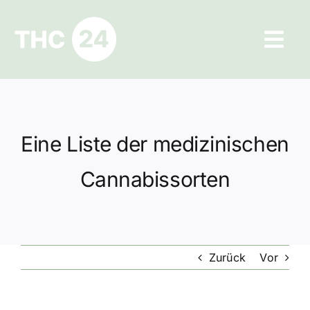
Zum
Inhalt
Tog
springen
Navi
Ratgeber
Hilfe und Kontakt
Eine Liste der medizinischen
Datenschutz
Cannabissorten
Impressum
Zurück
Vor