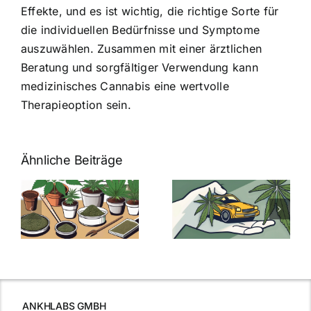
Effekte, und es ist wichtig, die richtige Sorte für
die individuellen Bedürfnisse und Symptome
auszuwählen. Zusammen mit einer ärztlichen
Beratung und sorgfältiger Verwendung kann
medizinisches Cannabis eine wertvolle
Therapieoption sein.
Ähnliche Beiträge
Neue THC-
Grenzwert-
Cannabis
men
Regelung:
Samen
:
Was Sie über
kaufen: Alles
Cannabis und
was Sie
e
Autofahren
wissen sollten
wissen
müssen
ANKHLABS GMBH