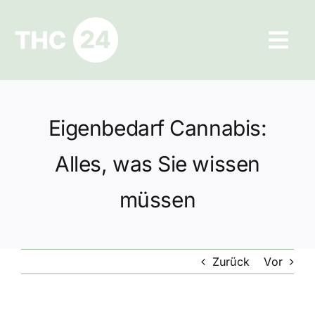
Zum
Inhalt
Tog
springen
Navi
Ratgeber
Eigenbedarf Cannabis:
Hilfe und Kontakt
Alles, was Sie wissen
Datenschutz
müssen
Impressum
Zurück
Vor