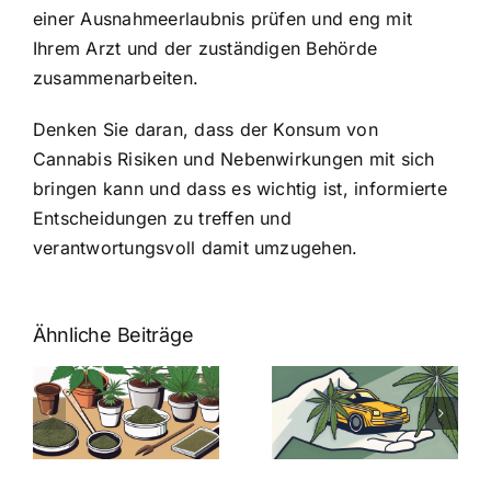
einer Ausnahmeerlaubnis prüfen und eng mit
Ihrem Arzt und der zuständigen Behörde
zusammenarbeiten.
Denken Sie daran, dass der Konsum von
Cannabis Risiken und Nebenwirkungen mit sich
bringen kann und dass es wichtig ist, informierte
Entscheidungen zu treffen und
verantwortungsvoll damit umzugehen.
Ähnliche Beiträge
Neue THC-
Grenzwert-
Cannabis
men
Regelung:
Samen
:
Was Sie über
kaufen: Alles
Cannabis und
was Sie
e
Autofahren
wissen sollten