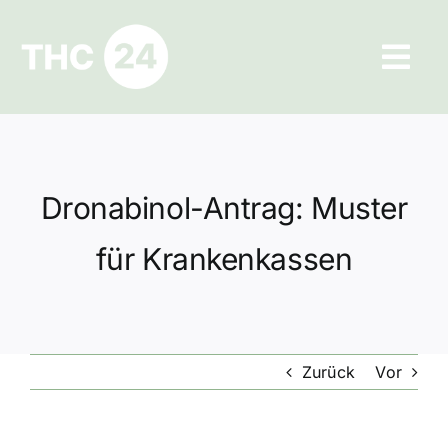
Zum
Inhalt
Tog
springen
Navi
Ratgeber
Hilfe und Kontakt
Dronabinol-Antrag: Muster
Datenschutz
für Krankenkassen
Impressum
Zurück
Vor