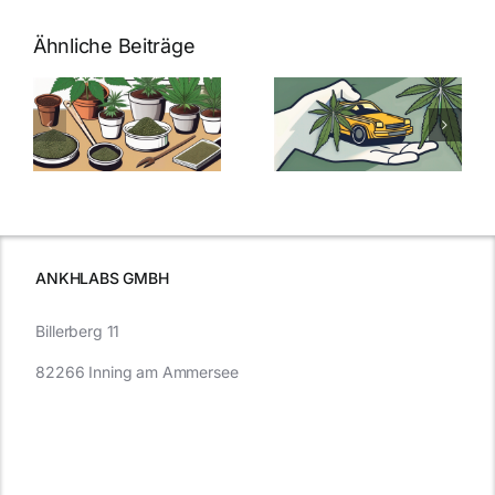
Ähnliche Beiträge
Neue THC-
Grenzwert-
Cannabis
men
Regelung:
Samen
:
Was Sie über
kaufen: Alles
Cannabis und
was Sie
e
Autofahren
wissen sollten
wissen
müssen
ANKHLABS GMBH
Billerberg 11
82266 Inning am Ammersee