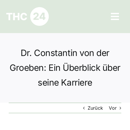
Zum
Inhalt
Tog
springen
Navi
Ratgeber
Dr. Constantin von der
Hilfe und Kontakt
Groeben: Ein Überblick über
Datenschutz
seine Karriere
Impressum
Zurück
Vor