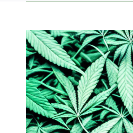
Zeige
grösseres
Bild