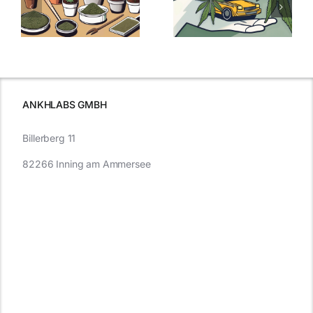
Samen
:
Was Sie über
kaufen: Alles
Cannabis und
was Sie
e
Autofahren
wissen sollten
wissen
müssen
ANKHLABS GMBH
Billerberg 11
82266 Inning am Ammersee