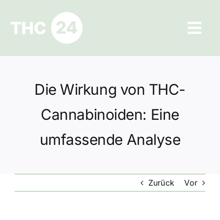
Zum
Inhalt
Tog
springen
Navi
Ratgeber
Die Wirkung von THC-
Hilfe und Kontakt
Cannabinoiden: Eine
Datenschutz
umfassende Analyse
Impressum
Zurück
Vor