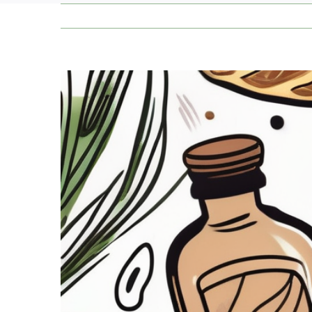
Zeige
grösseres
Bild