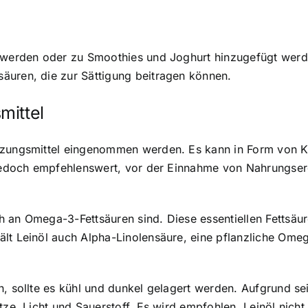
t werden oder zu Smoothies und Joghurt hinzugefügt werde
äuren, die zur Sättigung beitragen können.
mittel
änzungsmittel eingenommen werden. Es kann in Form von K
t jedoch empfehlenswert, vor der Einnahme von Nahrungse
 an Omega-3-Fettsäuren sind. Diese essentiellen Fettsäur
ält Leinöl auch Alpha-Linolensäure, eine pflanzliche O
n, sollte es kühl und dunkel gelagert werden. Aufgrund s
itze, Licht und Sauerstoff. Es wird empfohlen, Leinöl ni