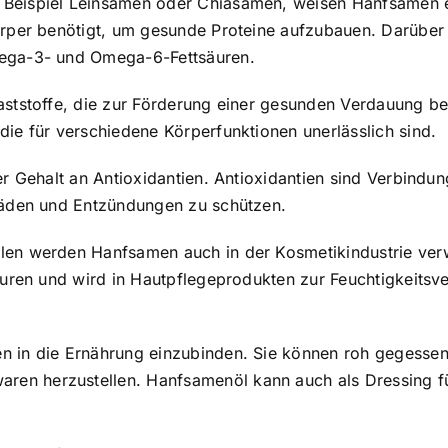
Beispiel Leinsamen oder Chiasamen, weisen Hanfsamen ein
Körper benötigt, um gesunde Proteine aufzubauen. Darübe
mega-3- und Omega-6-Fettsäuren.
aststoffe, die zur Förderung einer gesunden Verdauung bei
die für verschiedene Körperfunktionen unerlässlich sind.
er Gehalt an Antioxidantien. Antioxidantien sind Verbindun
chäden und Entzündungen zu schützen.
ilen werden Hanfsamen auch in der Kosmetikindustrie ve
säuren und wird in Hautpflegeprodukten zur Feuchtigkeits
n in die Ernährung einzubinden. Sie können roh gegessen
n herzustellen. Hanfsamenöl kann auch als Dressing für