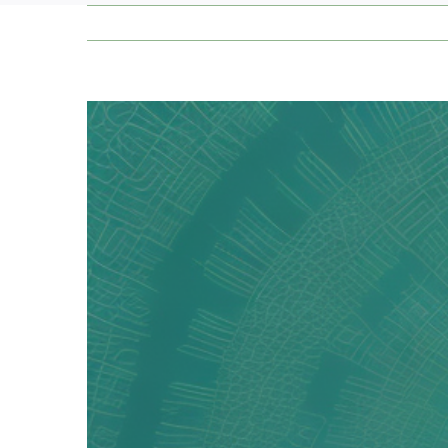
Zeige
grösseres
Bild