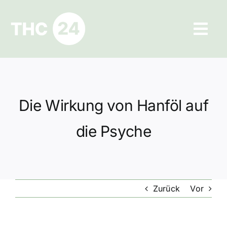
Zum
Inhalt
Tog
springen
Navi
Ratgeber
Hilfe und Kontakt
Die Wirkung von Hanföl auf
Datenschutz
die Psyche
Impressum
Zurück
Vor