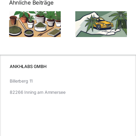
Ähnliche Beiträge
Neue THC-
Grenzwert-
Cannabis
men
Regelung:
Samen
:
Was Sie über
kaufen: Alles
Cannabis und
was Sie
e
Autofahren
wissen sollten
wissen
müssen
ANKHLABS GMBH
Billerberg 11
82266 Inning am Ammersee