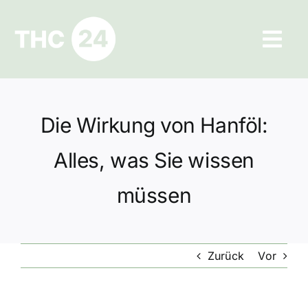
Zum
Inhalt
Tog
springen
Navi
Ratgeber
Die Wirkung von Hanföl:
Hilfe und Kontakt
Alles, was Sie wissen
Datenschutz
müssen
Impressum
Zurück
Vor