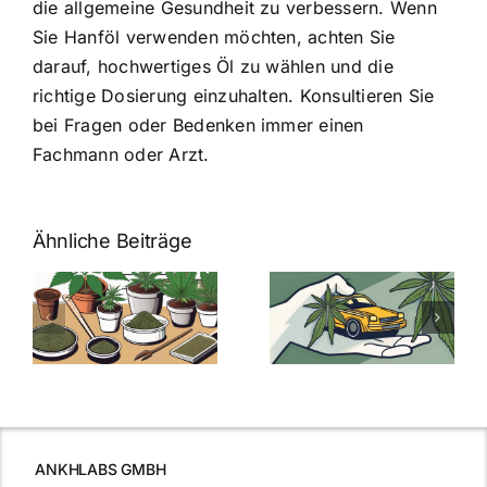
die allgemeine Gesundheit zu verbessern. Wenn
Sie Hanföl verwenden möchten, achten Sie
darauf, hochwertiges Öl zu wählen und die
richtige Dosierung einzuhalten. Konsultieren Sie
bei Fragen oder Bedenken immer einen
Fachmann oder Arzt.
Ähnliche Beiträge
Neue THC-
Grenzwert-
Cannabis
men
Regelung:
Samen
:
Was Sie über
kaufen: Alles
Cannabis und
was Sie
e
Autofahren
wissen sollten
wissen
müssen
ANKHLABS GMBH