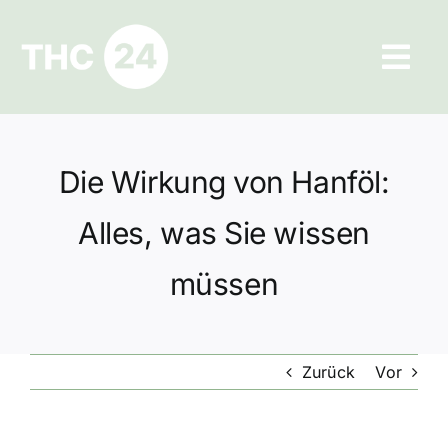
Zum
Inhalt
Tog
springen
Navi
Ratgeber
Die Wirkung von Hanföl:
Hilfe und Kontakt
Alles, was Sie wissen
Datenschutz
müssen
Impressum
Zurück
Vor