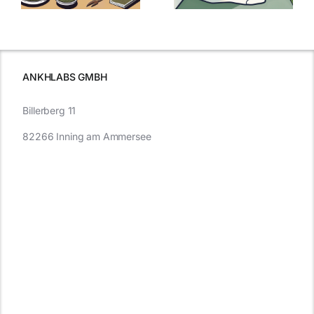
Cannabis und
was Sie
e
Autofahren
wissen sollten
wissen
müssen
ANKHLABS GMBH
Billerberg 11
82266 Inning am Ammersee