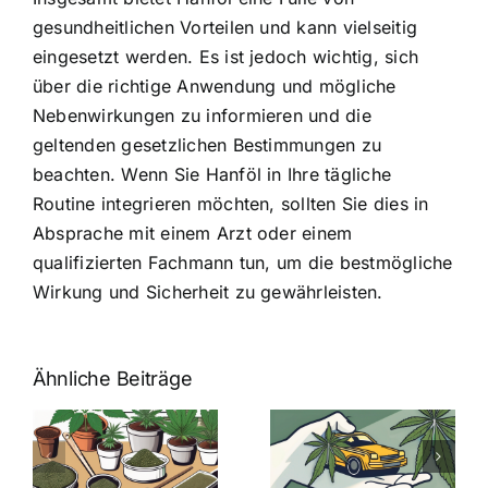
gesundheitlichen Vorteilen und kann vielseitig
eingesetzt werden. Es ist jedoch wichtig, sich
über die richtige Anwendung und mögliche
Nebenwirkungen zu informieren und die
geltenden gesetzlichen Bestimmungen zu
beachten. Wenn Sie Hanföl in Ihre tägliche
Routine integrieren möchten, sollten Sie dies in
Absprache mit einem Arzt oder einem
qualifizierten Fachmann tun, um die bestmögliche
Wirkung und Sicherheit zu gewährleisten.
Ähnliche Beiträge
Neue THC-
Grenzwert-
Cannabis
men
Regelung:
Samen
:
Was Sie über
kaufen: Alles