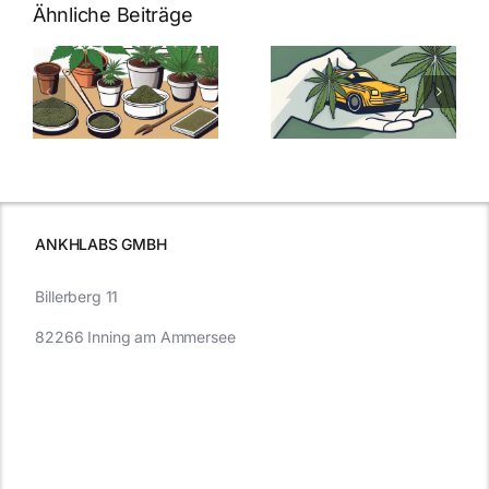
Ähnliche Beiträge
Neue THC-
Grenzwert-
Cannabis
men
Regelung:
Samen
:
Was Sie über
kaufen: Alles
Cannabis und
was Sie
e
Autofahren
wissen sollten
wissen
müssen
ANKHLABS GMBH
Billerberg 11
82266 Inning am Ammersee