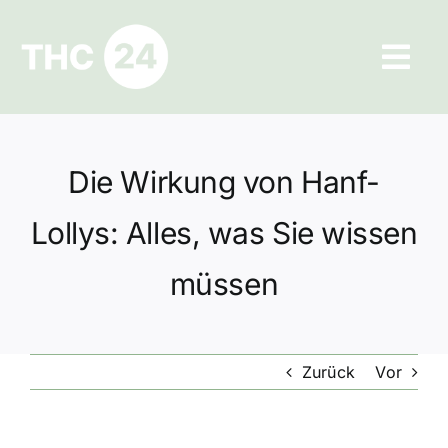
Zum
Inhalt
Tog
springen
Navi
Ratgeber
Die Wirkung von Hanf-
Hilfe und Kontakt
Lollys: Alles, was Sie wissen
Datenschutz
müssen
Impressum
Zurück
Vor