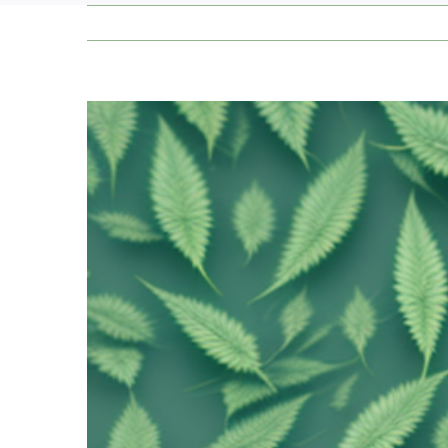
Zeige
grösseres
Bild