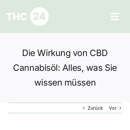
Zum
Inhalt
Tog
springen
Navi
Ratgeber
Die Wirkung von CBD
Hilfe und Kontakt
Cannabisöl: Alles, was Sie
Datenschutz
wissen müssen
Impressum
Zurück
Vor