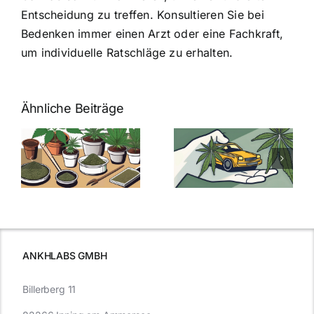
Entscheidung zu treffen. Konsultieren Sie bei
Bedenken immer einen Arzt oder eine Fachkraft,
um individuelle Ratschläge zu erhalten.
Ähnliche Beiträge
Neue THC-
Grenzwert-
Cannabis
men
Regelung:
Samen
:
Was Sie über
kaufen: Alles
Cannabis und
was Sie
e
Autofahren
wissen sollten
wissen
müssen
ANKHLABS GMBH
Billerberg 11