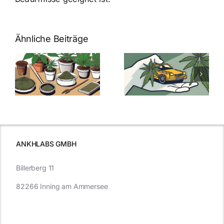
Ähnliche Beiträge
Neue THC-
Grenzwert-
Cannabis
men
Regelung:
Samen
:
Was Sie über
kaufen: Alles
Cannabis und
was Sie
e
Autofahren
wissen sollten
wissen
müssen
ANKHLABS GMBH
Billerberg 11
82266 Inning am Ammersee