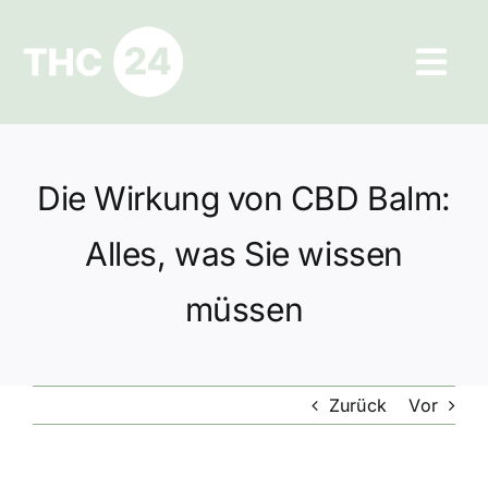
Zum
Inhalt
Tog
springen
Navi
Ratgeber
Die Wirkung von CBD Balm:
Hilfe und Kontakt
Alles, was Sie wissen
Datenschutz
müssen
Impressum
Zurück
Vor