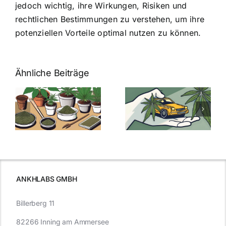
jedoch wichtig, ihre Wirkungen, Risiken und
rechtlichen Bestimmungen zu verstehen, um ihre
potenziellen Vorteile optimal nutzen zu können.
Ähnliche Beiträge
Neue THC-
Grenzwert-
Cannabis
men
Regelung:
Samen
:
Was Sie über
kaufen: Alles
Cannabis und
was Sie
e
Autofahren
wissen sollten
wissen
müssen
ANKHLABS GMBH
Billerberg 11
82266 Inning am Ammersee