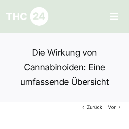
Zum
Inhalt
Tog
springen
Navi
Ratgeber
Die Wirkung von
Hilfe und Kontakt
Cannabinoiden: Eine
Datenschutz
umfassende Übersicht
Impressum
Zurück
Vor