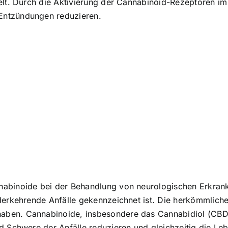
ielt. Durch die Aktivierung der Cannabinoid-Rezeptoren i
Entzündungen reduzieren.
abinoide bei der Behandlung von neurologischen Erkrank
ederkehrende Anfälle gekennzeichnet ist. Die herkömmlic
ben. Cannabinoide, insbesondere das Cannabidiol (CBD),
d Schwere der Anfälle reduzieren und gleichzeitig die Leb