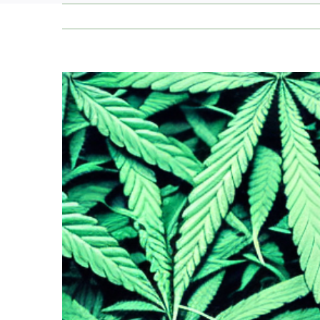
Zeige
grösseres
Bild