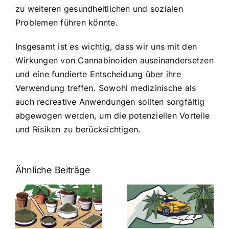
zu weiteren gesundheitlichen und sozialen
Problemen führen könnte.
Insgesamt ist es wichtig, dass wir uns mit den
Wirkungen von Cannabinoiden auseinandersetzen
und eine fundierte Entscheidung über ihre
Verwendung treffen. Sowohl medizinische als
auch recreative Anwendungen sollten sorgfältig
abgewogen werden, um die potenziellen Vorteile
und Risiken zu berücksichtigen.
Ähnliche Beiträge
Neue THC-
Grenzwert-
Cannabis
men
Regelung:
Samen
:
Was Sie über
kaufen: Alles
Cannabis und