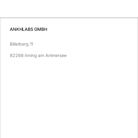
was Sie
e
Autofahren
wissen sollten
wissen
müssen
ANKHLABS GMBH
Billerberg 11
82266 Inning am Ammersee