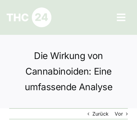
Zum
Inhalt
Tog
springen
Navi
Ratgeber
Die Wirkung von
Hilfe und Kontakt
Cannabinoiden: Eine
Datenschutz
umfassende Analyse
Impressum
Zurück
Vor