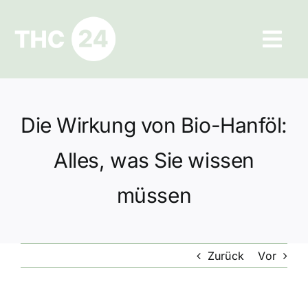
Zum
Inhalt
Tog
springen
Navi
Ratgeber
Die Wirkung von Bio-Hanföl:
Hilfe und Kontakt
Alles, was Sie wissen
Datenschutz
müssen
Impressum
Zurück
Vor