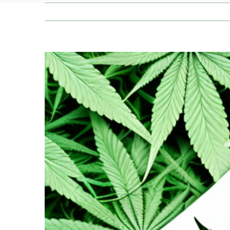
Zeige
grösseres
Bild