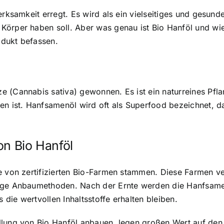
erksamkeit erregt. Es wird als ein vielseitiges und gesun
örper haben soll. Aber was genau ist Bio Hanföl und wie 
odukt befassen.
e (Cannabis sativa) gewonnen. Es ist ein naturreines Pf
en ist. Hanfsamenöl wird oft als Superfood bezeichnet, da
on Bio Hanföl
ie von zertifizierten Bio-Farmen stammen. Diese Farmen 
tige Anbaumethoden. Nach der Ernte werden die Hanfsame
s die wertvollen Inhaltsstoffe erhalten bleiben.
llung von Bio Hanföl anbauen, legen großen Wert auf den