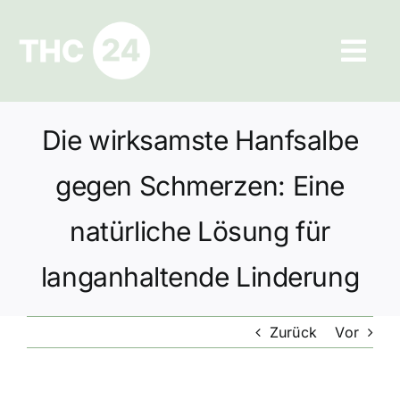
Zum
Inhalt
Tog
springen
Navi
Ratgeber
Die wirksamste Hanfsalbe
Hilfe und Kontakt
gegen Schmerzen: Eine
Datenschutz
natürliche Lösung für
langanhaltende Linderung
Impressum
Zurück
Vor