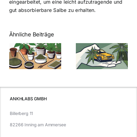
eingearbeitet, um eine leicht aufzutragende und
gut absorbierbare Salbe zu erhalten.
Ähnliche Beiträge
Neue THC-
Grenzwert-
Cannabis
men
Regelung:
Samen
:
Was Sie über
kaufen: Alles
Cannabis und
was Sie
e
Autofahren
wissen sollten
wissen
müssen
ANKHLABS GMBH
Billerberg 11
82266 Inning am Ammersee