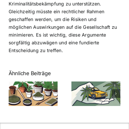
Kriminalitätsbekämpfung zu unterstützen.
Gleichzeitig müsste ein rechtlicher Rahmen
geschaffen werden, um die Risiken und
möglichen Auswirkungen auf die Gesellschaft zu
minimieren. Es ist wichtig, diese Argumente
sorgfältig abzuwägen und eine fundierte
Entscheidung zu treffen.
Ähnliche Beiträge
Neue THC-
Grenzwert-
Cannabis
men
Regelung:
Samen
:
Was Sie über
kaufen: Alles
Cannabis und
was Sie
e
Autofahren
wissen sollten
wissen
müssen