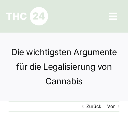
Zum
Inhalt
Tog
springen
Navi
Ratgeber
Die wichtigsten Argumente
Hilfe und Kontakt
für die Legalisierung von
Datenschutz
Cannabis
Impressum
Zurück
Vor