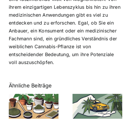
ihrem einzigartigen Lebenszyklus bis hin zu ihren
medizinischen Anwendungen gibt es viel zu
entdecken und zu erforschen. Egal, ob Sie ein
Anbauer, ein Konsument oder ein medizinischer
Fachmann sind, ein gründliches Verständnis der
weiblichen Cannabis-Pflanze ist von
entscheidender Bedeutung, um ihre Potenziale
voll auszuschöpfen.
Ähnliche Beiträge
Neue THC-
Grenzwert-
Cannabis
men
Regelung:
Samen
:
Was Sie über
kaufen: Alles
Cannabis und
was Sie
e
Autofahren
wissen sollten
wissen