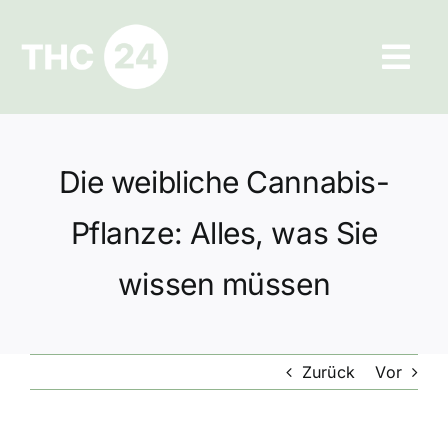
Zum
Inhalt
Tog
springen
Navi
Ratgeber
Die weibliche Cannabis-
Hilfe und Kontakt
Pflanze: Alles, was Sie
Datenschutz
wissen müssen
Impressum
Zurück
Vor