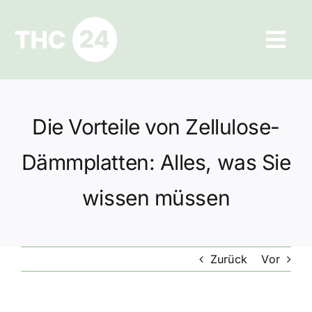
Zum
Inhalt
Tog
springen
Navi
Ratgeber
Die Vorteile von Zellulose-
Hilfe und Kontakt
Dämmplatten: Alles, was Sie
Datenschutz
wissen müssen
Impressum
Zurück
Vor