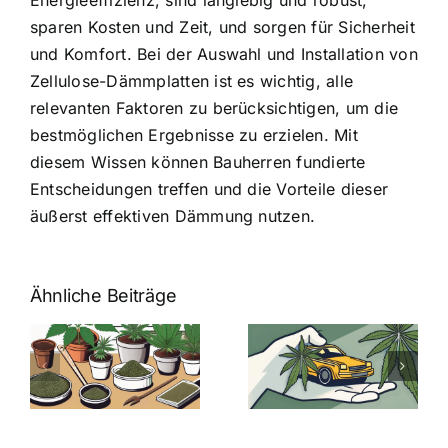
sparen Kosten und Zeit, und sorgen für Sicherheit
und Komfort. Bei der Auswahl und Installation von
Zellulose-Dämmplatten ist es wichtig, alle
relevanten Faktoren zu berücksichtigen, um die
bestmöglichen Ergebnisse zu erzielen. Mit
diesem Wissen können Bauherren fundierte
Entscheidungen treffen und die Vorteile dieser
äußerst effektiven Dämmung nutzen.
Ähnliche Beiträge
Neue THC-
Grenzwert-
Cannabis
men
Regelung:
Samen
:
Was Sie über
kaufen: Alles
Cannabis und
was Sie
e
Autofahren
wissen sollten
wissen