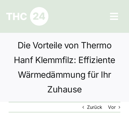
Zum
Inhalt
Tog
springen
Navi
Ratgeber
Die Vorteile von Thermo
Hilfe und Kontakt
Hanf Klemmfilz: Effiziente
Datenschutz
Wärmedämmung für Ihr
Zuhause
Impressum
Zurück
Vor