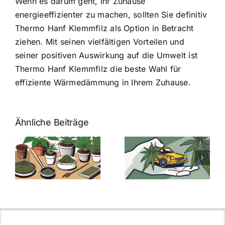
Wenn es darum geht, Ihr Zuhause
energieeffizienter zu machen, sollten Sie definitiv
Thermo Hanf Klemmfilz als Option in Betracht
ziehen. Mit seinen vielfältigen Vorteilen und
seiner positiven Auswirkung auf die Umwelt ist
Thermo Hanf Klemmfilz die beste Wahl für
effiziente Wärmedämmung in Ihrem Zuhause.
Ähnliche Beiträge
Neue THC-
Grenzwert-
Cannabis
men
Regelung:
Samen
:
Was Sie über
kaufen: Alles
Cannabis und
was Sie
e
Autofahren
wissen sollten
wissen
müssen