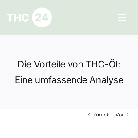
Zum
Inhalt
Tog
springen
Navi
Ratgeber
Hilfe und Kontakt
Die Vorteile von THC-Öl:
Datenschutz
Eine umfassende Analyse
Impressum
Zurück
Vor