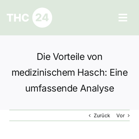
Zum
Inhalt
Tog
springen
Navi
Ratgeber
Die Vorteile von
Hilfe und Kontakt
medizinischem Hasch: Eine
Datenschutz
umfassende Analyse
Impressum
Zurück
Vor