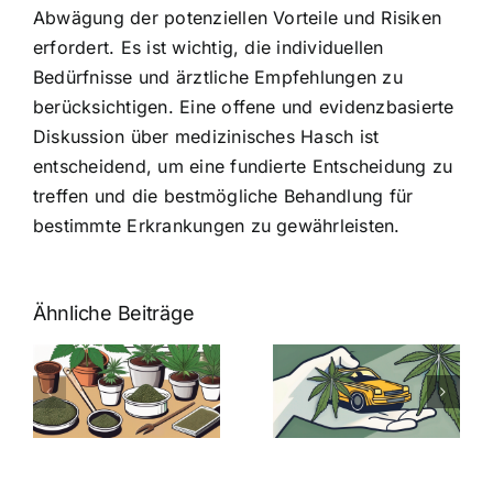
Abwägung der potenziellen Vorteile und Risiken
erfordert. Es ist wichtig, die individuellen
Bedürfnisse und ärztliche Empfehlungen zu
berücksichtigen. Eine offene und evidenzbasierte
Diskussion über medizinisches Hasch ist
entscheidend, um eine fundierte Entscheidung zu
treffen und die bestmögliche Behandlung für
bestimmte Erkrankungen zu gewährleisten.
Ähnliche Beiträge
Neue THC-
Grenzwert-
Cannabis
men
Regelung:
Samen
:
Was Sie über
kaufen: Alles
Cannabis und
was Sie
e
Autofahren
wissen sollten
wissen