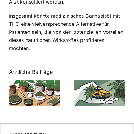
Arzt konsultiert werden.
Insgesamt könnte medizinisches Cannabisöl mit
THC eine vielversprechende Alternative für
Patienten sein, die von den potenziellen Vorteilen
dieses natürlichen Wirkstoffes profitieren
möchten.
Ähnliche Beiträge
Neue THC-
Grenzwert-
Cannabis
men
Regelung:
Samen
:
Was Sie über
kaufen: Alles
Cannabis und
was Sie
e
Autofahren
wissen sollten
wissen
müssen