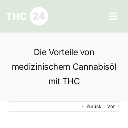
Zum
Inhalt
Tog
springen
Navi
Ratgeber
Die Vorteile von
Hilfe und Kontakt
medizinischem Cannabisöl
Datenschutz
mit THC
Impressum
Zurück
Vor