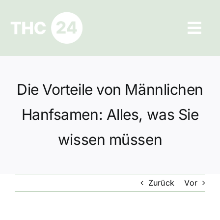
Zum
Inhalt
Tog
springen
Navi
Ratgeber
Die Vorteile von Männlichen
Hilfe und Kontakt
Hanfsamen: Alles, was Sie
Datenschutz
wissen müssen
Impressum
Zurück
Vor