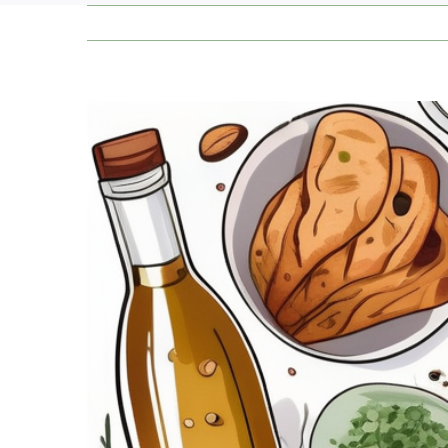
Zeige
grösseres
Bild