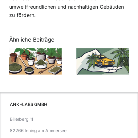
umweltfreundlichen und nachhaltigen Gebäuden
zu fördern.
Ähnliche Beiträge
Neue THC-
Grenzwert-
Cannabis
men
Regelung:
Samen
:
Was Sie über
kaufen: Alles
Cannabis und
was Sie
e
Autofahren
wissen sollten
wissen
müssen
ANKHLABS GMBH
Billerberg 11
82266 Inning am Ammersee