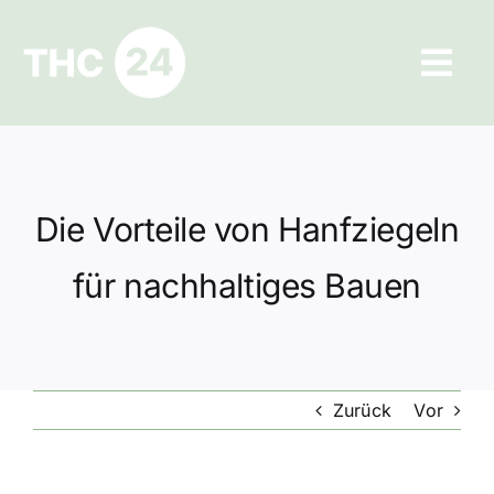
Zum
Inhalt
Tog
springen
Navi
Ratgeber
Hilfe und Kontakt
Die Vorteile von Hanfziegeln
Datenschutz
für nachhaltiges Bauen
Impressum
Zurück
Vor