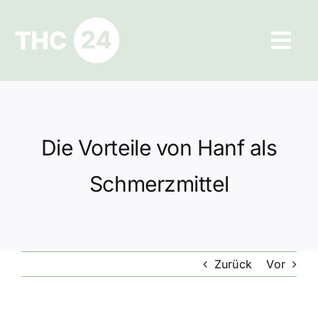
Zum
Inhalt
Tog
springen
Navi
Ratgeber
Hilfe und Kontakt
Die Vorteile von Hanf als
Datenschutz
Schmerzmittel
Impressum
Zurück
Vor