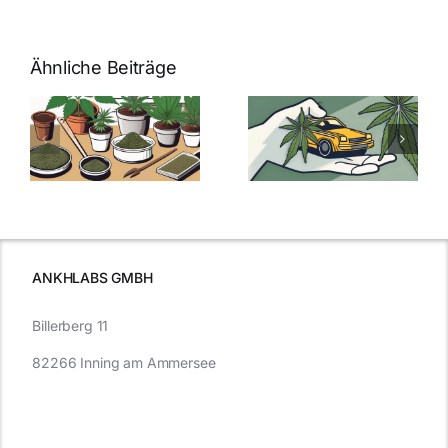
Ähnliche Beiträge
Neue THC-
Grenzwert-
Cannabis
men
Regelung:
Samen
:
Was Sie über
kaufen: Alles
Cannabis und
was Sie
e
Autofahren
wissen sollten
wissen
müssen
ANKHLABS GMBH
Billerberg 11
82266 Inning am Ammersee