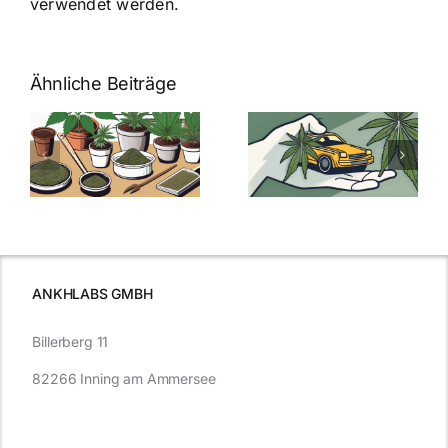
verwendet werden.
Ähnliche Beiträge
Neue THC-
Grenzwert-
Cannabis
men
Regelung:
Samen
:
Was Sie über
kaufen: Alles
Cannabis und
was Sie
e
Autofahren
wissen sollten
wissen
müssen
ANKHLABS GMBH
Billerberg 11
82266 Inning am Ammersee