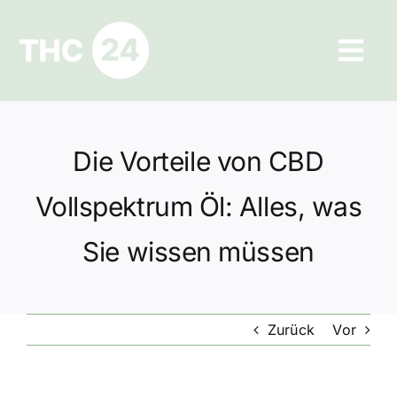
Zum
Inhalt
Tog
springen
Navi
Ratgeber
Die Vorteile von CBD
Hilfe und Kontakt
Vollspektrum Öl: Alles, was
Datenschutz
Sie wissen müssen
Impressum
Zurück
Vor