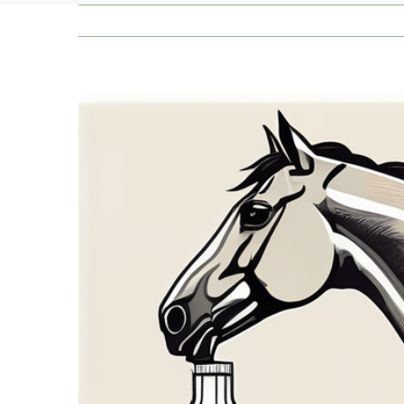
Zeige
grösseres
Bild