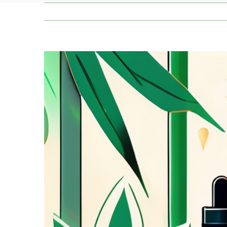
Zeige
grösseres
Bild