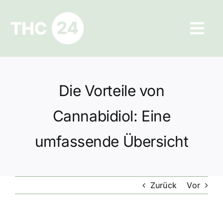
Zum
Inhalt
Tog
springen
Navi
Ratgeber
Die Vorteile von
Hilfe und Kontakt
Cannabidiol: Eine
Datenschutz
umfassende Übersicht
Impressum
Zurück
Vor