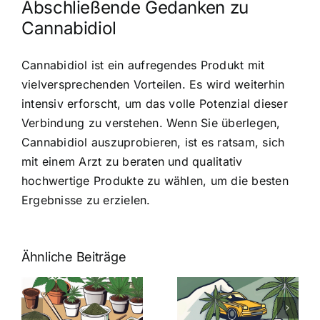
Abschließende Gedanken zu
Cannabidiol
Cannabidiol ist ein aufregendes Produkt mit
vielversprechenden Vorteilen. Es wird weiterhin
intensiv erforscht, um das volle Potenzial dieser
Verbindung zu verstehen. Wenn Sie überlegen,
Cannabidiol auszuprobieren, ist es ratsam, sich
mit einem Arzt zu beraten und qualitativ
hochwertige Produkte zu wählen, um die besten
Ergebnisse zu erzielen.
Ähnliche Beiträge
Neue THC-
Grenzwert-
Cannabis
men
Regelung:
Samen
:
Was Sie über