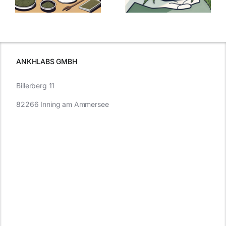
kaufen: Alles
Cannabis und
was Sie
e
Autofahren
wissen sollten
wissen
müssen
ANKHLABS GMBH
Billerberg 11
82266 Inning am Ammersee