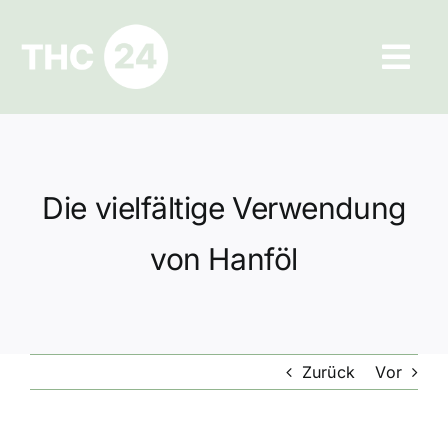
Zum
Inhalt
Tog
springen
Navi
Ratgeber
Hilfe und Kontakt
Die vielfältige Verwendung
Datenschutz
von Hanföl
Impressum
Zurück
Vor