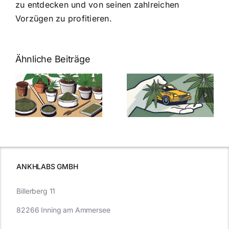
zu entdecken und von seinen zahlreichen
Vorzügen zu profitieren.
Ähnliche Beiträge
Neue THC-
Grenzwert-
Cannabis
men
Regelung:
Samen
:
Was Sie über
kaufen: Alles
Cannabis und
was Sie
e
Autofahren
wissen sollten
wissen
müssen
ANKHLABS GMBH
Billerberg 11
82266 Inning am Ammersee